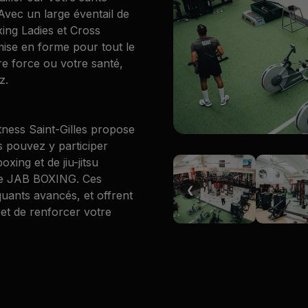
vec un large éventail de
xing Ladies et Cross
ise en forme pour tout le
re force ou votre santé,
z.
tness Saint-Gilles propose
 pouvez y participer
xing et de jiu-jitsu
s de JAB BOXING. Ces
❮
quants avancés, et offrent
et de renforcer votre