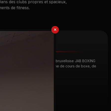
 Dans des clubs propres et spacieux,
ents de fitness.
JAB Boxing
Un partenariat avec la société bruxelloise JAB BOXING
permet d'offrir une large gamme de cours de boxe, de
kickboxing et de jujitsu.