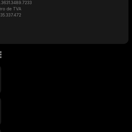
.3631.3489.7233
ro de TVA
35.337.472
E