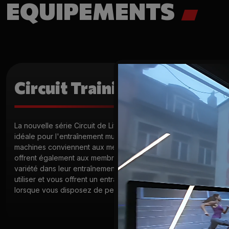
EQUIPEMENTS
Circuit Training
La nouvelle série Circuit de Life Fitness est une solution
idéale pour l'entraînement musculaire de tous. Ces
machines conviennent aux membres débutants, mais
offrent également aux membres avancés une plus grande
variété dans leur entraînement. Elles sont très faciles à
utiliser et vous offrent un entraînement complet, même
lorsque vous disposez de peu de temps.