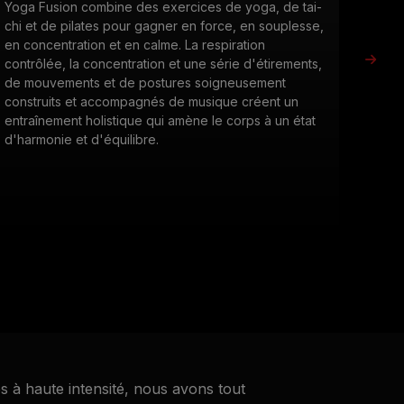
Yoga Fusion combine des exercices de yoga, de tai-
i-Com
chi et de pilates pour gagner en force, en souplesse,
puiss
en concentration et en calme. La respiration
comp
contrôlée, la concentration et une série d'étirements,
s'ins
de mouvements et de postures soigneusement
large
construits et accompagnés de musique créent un
boxe,
entraînement holistique qui amène le corps à un état
Soute
d'harmonie et d'équilibre.
entho
de po
long 
CONSULTER LE CALENDRIER
es à haute intensité, nous avons tout