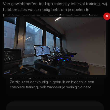
Van gewichtheffen tot high-intensity interval training, wij
hebben alles wat je nodig hebt om je doelen te
bereiken. In schone, ruime clubs met een moderne
uitstraling en het beste fitnessmateriaal.
CIRCUIT TRAINING
De nieuwe Life Fitness Circuit Series is een ideale
oplossing voor iedereen om kracht te trainen. Deze
toestellen zijn geschikt voor startende leden, maar
geven ook gevorderden meer variatie in hun workout.
Ze zijn zeer eenvoudig in gebruik en bieden je een
complete training, ook wanneer je weinig tijd hebt.